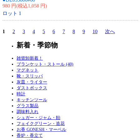
980 円(税込1,058 円)
ロット
1
1
2
3
4
5
6
7
8
9
10
次へ
新着・季節物
雑貨卸新着！
ブランケット・ストール (40)
マグネット
靴・スリッパ
灰皿・ライター
ダストボックス
時計
キッチンツール
グラス製品
調味料入れ
シュガー・ジャム・飴
フェイクグリーン・造花
お香 GONESH・マーベル
香炉・香立て