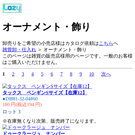
オーナメント・飾り
卸売りをご希望の小売店様はカタログ依頼は
こちら
へ
雑貨卸・仕入れ
＞ オーナメント・飾り
このページは雑貨の販売店様用のページです。一般のお客様
はご購入いただけません。
1
2
3
4
5
6
7
8
9
10
次へ
タックス ペンギンSサイズ【在庫12】
●DI881-32-04#60
180 円(税込194 円)
ロット
3
※在庫無くなり次第、販売終了になります。
ドゥークラージュ ナンバー