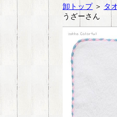
卸トップ
＞
タ
うざーさん