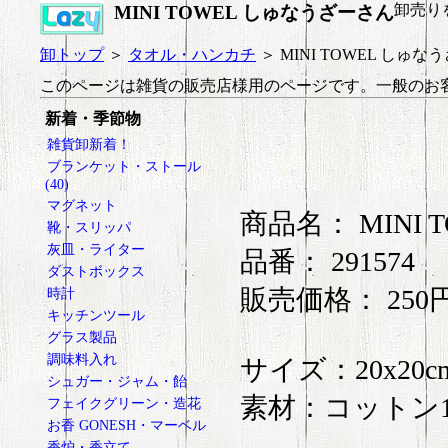
卸売り
MINI TOWEL しゅなうざーさん
卸トップ
＞
タオル・ハンカチ
＞ MINI TOWEL しゅな
このページは雑貨の販売店様用のページです。一般のお
新着・季節物
雑貨卸新着！
ブランケット・ストール
(40)
マグネット
商品名： MINI
靴・スリッパ
灰皿・ライター
品番： 291574
ダストボックス
販売価格： 250
時計
キッチンツール
グラス製品
調味料入れ
サイズ：20x20
シュガー・ジャム・飴
素材：コットン1
フェイクグリーン・造花
お香 GONESH・マーベル
香炉・香立て